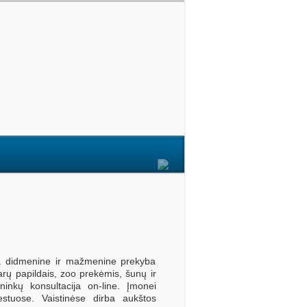
ima didmenine ir mažmenine prekyba
arų papildais, zoo prekėmis, šunų ir
inkų konsultacija on-line. Įmonei
iestuose. Vaistinėse dirba aukštos