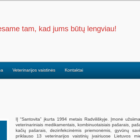
same tam, kad jums būtų lengviau!
ma
Veterinarijos vaistinės
Kontaktai
IĮ “Santovita” įkurta 1994 metais Radviliškyje. Įmonė užsi
veterinariniais medikamentais, kombinuotaisiais pašarais, paš
kačių pašarais, dezinfekcinėmis priemonėmis, gyvūnų savin
priklauso 13 veterinarijos vaistinių įvairiuose Lietuvos m