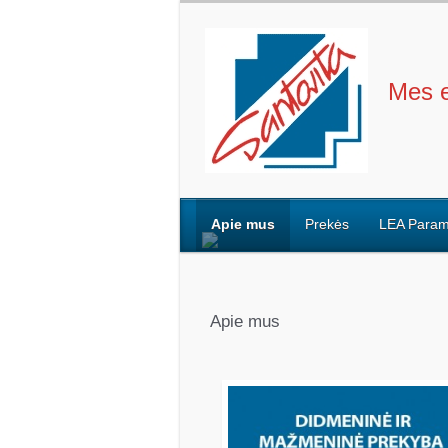
Mes e
Apie mus
Prekės
LEA Para
Apie mus